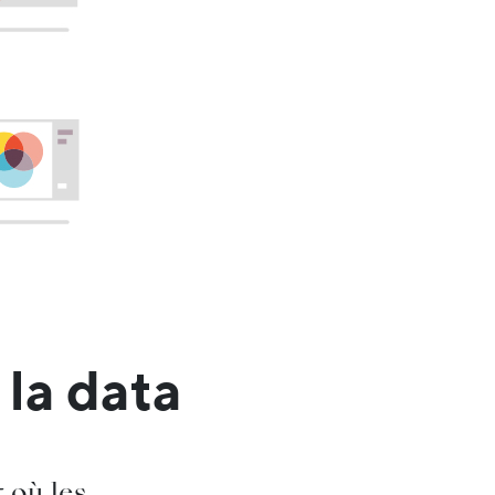
la data
 où les