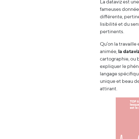
La dataviz est u
fameuses données d
différente, perti
lisibilité et du s
pertinents.
Qu’on la travaill
animée,
la datavi
cartographie, ou
expliquer le phé
langage spécifique
unique et beau de 
attirant.