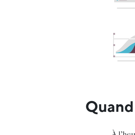
Quand 
À l’he