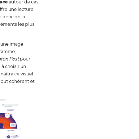
cace
autour de ces
ffre une lecture
e donc de la
léments les plus
u une image
gramme,
ton Post
pour
 à choisir un
naîtra ce visuel
tout cohérent et