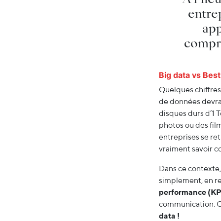
entre
app
compré
Big data vs Best
Quelques chiffres
de données devrai
disques durs d’1 
photos ou des fil
entreprises se re
vraiment savoir 
Dans ce contexte, 
simplement, en r
performance (KPI
communication. O
data !