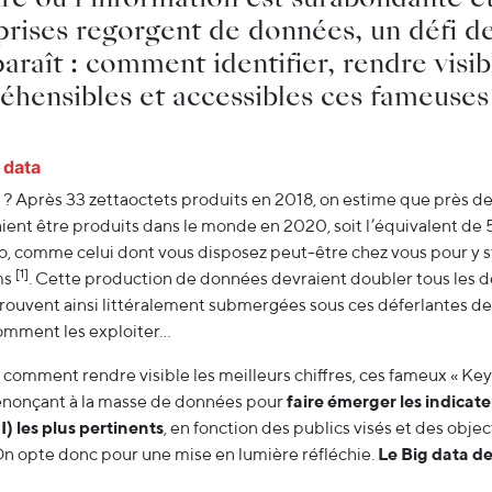
prises regorgent de données, un défi de 
araît : comment identifier, rendre visib
hensibles et accessibles ces fameuses
 data
 ? Après 33 zettaoctets produits en 2018, on estime que près d
ent être produits dans le monde en 2020, soit l’équivalent de 5
To, comme celui dont vous disposez peut-être chez vous pour y 
[1]
ms
. Cette production de données devraient doubler tous les 
trouvent ainsi littéralement submergées sous ces déferlantes d
comment les exploiter…
comment rendre visible les meilleurs chiffres, ces fameux « Key 
enonçant à la masse de données pour
faire émerger les indicate
) les plus pertinents
, en fonction des publics visés et des obje
n opte donc pour une mise en lumière réfléchie.
Le Big data de