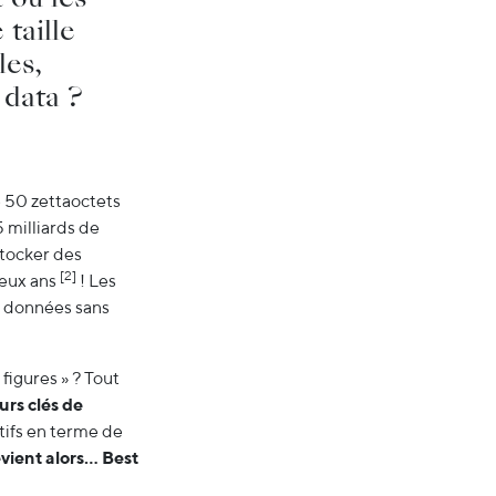
taille
les,
 data ?
e 50 zettaoctets
 milliards de
stocker des
[2]
deux ans
! Les
e données sans
figures » ? Tout
urs clés de
ctifs en terme de
vient alors… Best