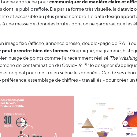
ne bonne approche pour
communiquer de manière claire et effi
ont le public raffole. De par sa forme très visuelle, la dataviz o
nente et accessible au plus grand nombre. Le data design apport
ens à une masse de données brutes dont on ne garderait que les é
e en image fixe (affiche, annonce presse, double-page de RA…) o
z peut prendre bien des formes
. Graphique, diagramme, histo
 bien nuage de points comme l’a récemment réalisé
The Washing
[3]
nomène de contamination du Covid-19
: le designer s’applique
 et original pour mettre en scène les données. Car de ses choix 
préférence, assemblage de chiffres « travaillés » pour créer un 