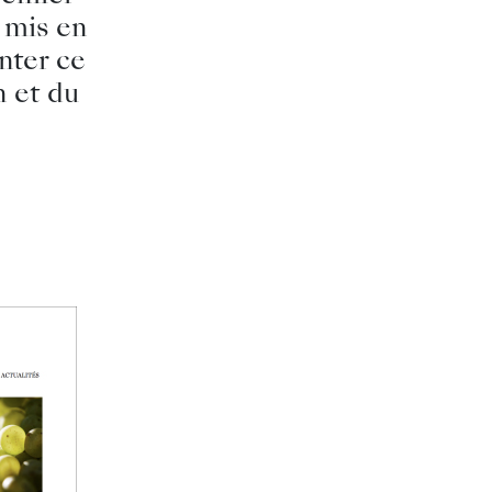
 mis en
nter ce
n et du