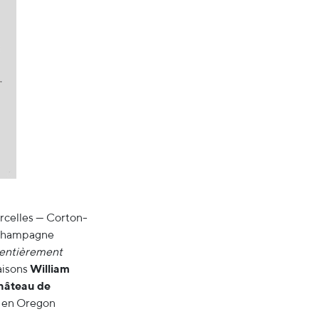
rcelles — Corton-
u Champagne
s entièrement
aisons
William
hâteau de
n en Oregon