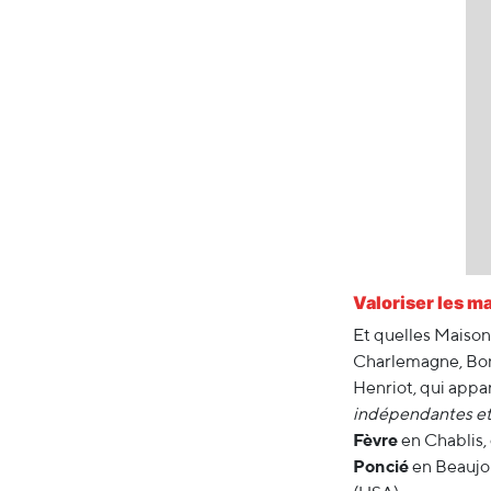
Valoriser les m
Et quelles Maison
Charlemagne, Bon
Henriot, qui appa
indépendantes et 
Fèvre
en Chablis, 
Poncié
en Beaujol