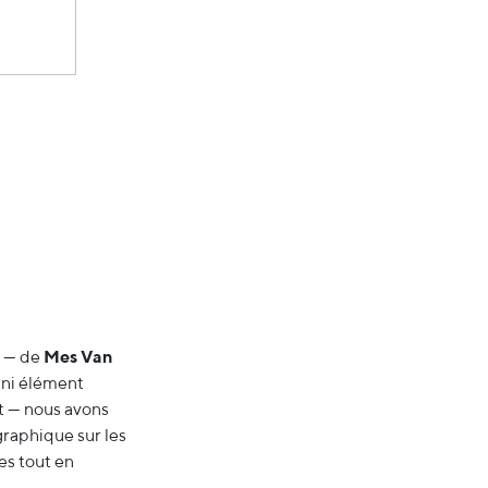
e — de
Mes Van
e ni élément
t — nous avons
graphique sur les
es tout en