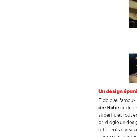
Un design épur
Fidèle au fameux
der Rohe
qui le d
superflu et tout 
privilégié un desi
différents niveaux
s’appuyant sur une