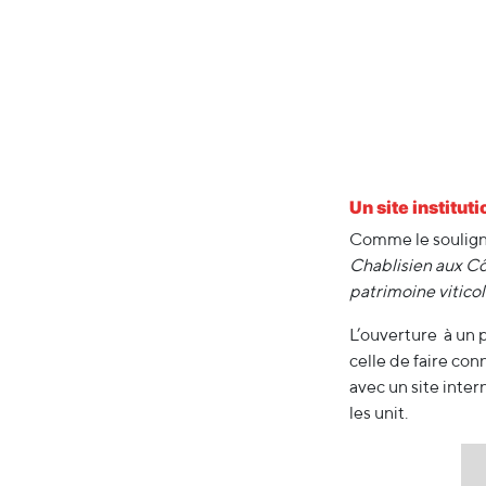
Un site institut
Comme le souligne
Chablisien aux Côt
patrimoine vitico
L’ouverture à un 
celle de faire co
avec un site inter
les unit.