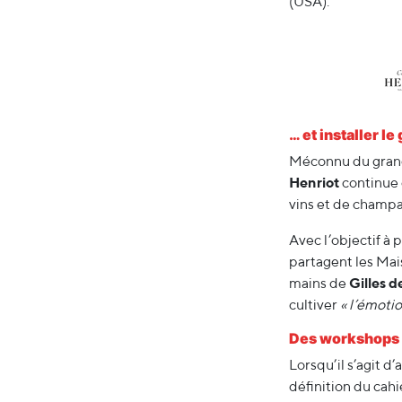
(USA).
… et installer l
Méconnu du grand 
Henriot
continue 
vins et de champag
Avec l’objectif à 
partagent les Mais
mains de
Gilles d
cultiver
« l’émotio
Des workshops 
Lorsqu’il s’agit 
définition du cahi