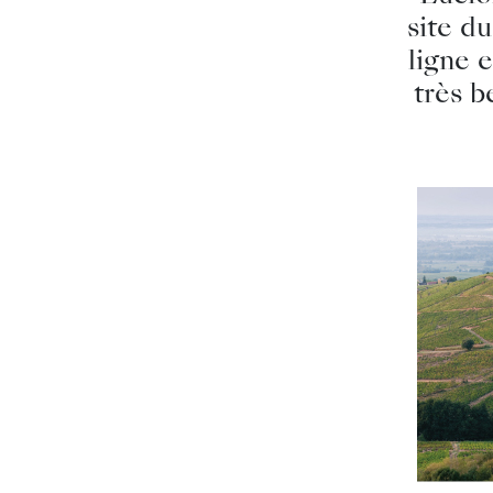
site d
ligne 
très b