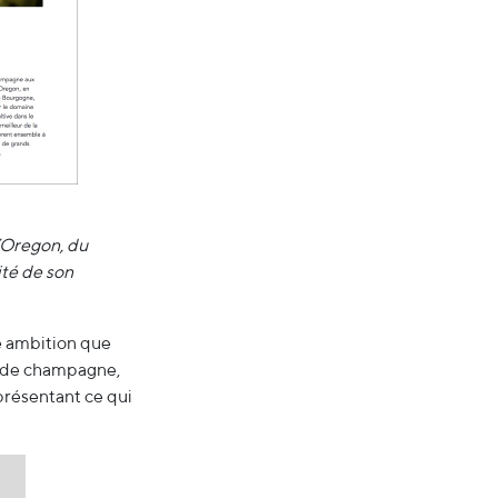
’Oregon, du
ité de son
e ambition que
et de champagne,
 présentant ce qui