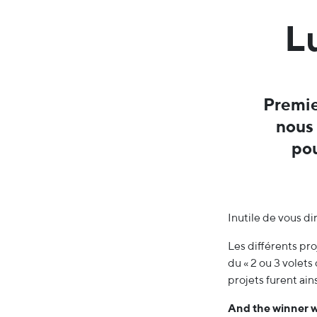
L
Premie
nous 
pou
Inutile de vous d
Les différents pro
du « 2 ou 3 volets
projets furent ai
And the winner 