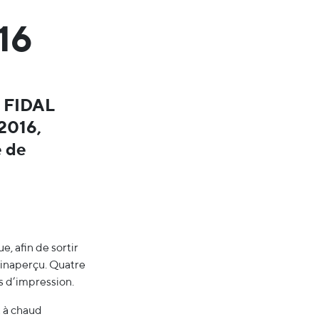
16
, FIDAL
 2016,
é de
e, afin de sortir
s inaperçu. Quatre
s d’impression.
t à chaud