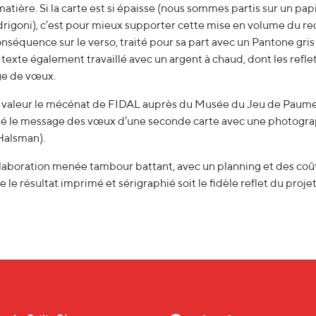
tière. Si la carte est si épaisse (nous sommes partis sur un pap
rigoni), c’est pour mieux supporter cette mise en volume du re
 conséquence sur le verso, traité pour sa part avec un Pantone g
 texte également travaillé avec un argent à chaud, dont les refl
ge de vœux.
n valeur le mécénat de FIDAL auprès du Musée du Jeu de Paume
 le message des vœux d’une seconde carte avec une photograp
Halsman).
aboration menée tambour battant, avec un planning et des coûts
e le résultat imprimé et sérigraphié soit le fidèle reflet du projet c