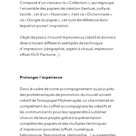
Composé d’un classeur, la « Collection », qui regroupe
l’ensemble des papiers de création (texturé, surfacé,
tactile…) et d’un « Nuancier », il est ce « Dictionnaire »,
ce « Google du papier », cet outil de référence dans
lequel on puise l’inspiration.
Objet de plaisir, il nourrit le processus créatif et donne à
rêver à travers différents exemples de technique
d’impression (sérigraphie, argent à chaud, impression
offset HUV Pantone…).
Prolonger l’expérience
Dans le cadre de notre accompagnement au plus près
des problématiques de promotion du nouvel univers
créatif de Torraspapel Malmenayde, un site internet en
complément du coffret accompagnera les créatifs et
les communicants pour leur apprendre à sublimer
chacun de leurs projets grâce à la présentation
complète des papiers et des multiples techniques
d’impression possibles (offset, numérique,
héliogravure, flexographie, sérigraphie…), aux exemples