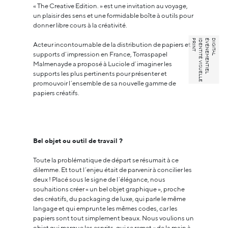
« The Creative Edition. » est une invitation au voyage,
un plaisir des sens et une formidable boîte à outils pour
donner libre cours à la créativité.
PRINT
IDENTITÉ VISUELLE
ÉVÉNEMENTIEL
DIGITAL
Acteur incontournable de la distribution de papiers et
supports d’impression en France, Torraspapel
Malmenayde a proposé à Luciole d’imaginer les
supports les plus pertinents pour présenter et
promouvoir l’ensemble de sa nouvelle gamme de
papiers créatifs.
Bel objet ou outil de travail ?
Toute la problématique de départ se résumait à ce
dilemme. Et tout l’enjeu était de parvenir à concilier les
deux ! Placé sous le signe de l’élégance, nous
souhaitions créer « un bel objet graphique », proche
des créatifs, du packaging de luxe, qui parle le même
langage et qui emprunte les mêmes codes, car les
papiers sont tout simplement beaux. Nous voulions un
objet qui marque les esprits, qui se remet « de la main à