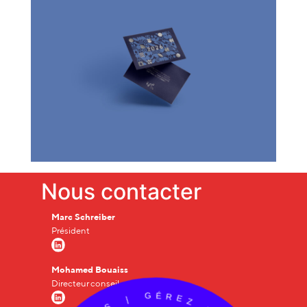
Nous contacter
Marc Schreiber
Président
Mohamed Bouaiss
Directeur conseil
É
G
R
E
|
Z
S