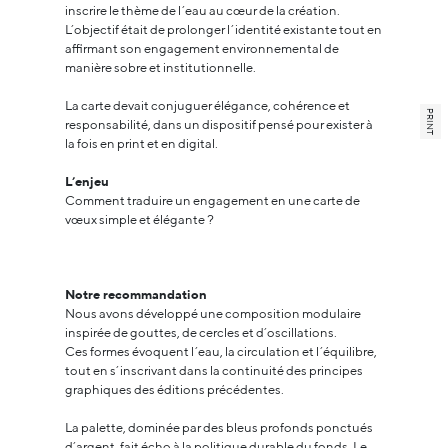
inscrire le thème de l’eau au cœur de la création.
L’objectif était de prolonger l’identité existante tout en
affirmant son engagement environnemental de
manière sobre et institutionnelle.
La carte devait conjuguer élégance, cohérence et
PRINT
responsabilité, dans un dispositif pensé pour exister à
la fois en print et en digital.
L’enjeu
Comment traduire un engagement en une carte de
vœux simple et élégante ?
Notre recommandation
Nous avons développé une composition modulaire
inspirée de gouttes, de cercles et d’oscillations.
Ces formes évoquent l’eau, la circulation et l’équilibre,
tout en s’inscrivant dans la continuité des principes
graphiques des éditions précédentes.
La palette, dominée par des bleus profonds ponctués
d’argent, fait écho à la politique durable du fonds. Le