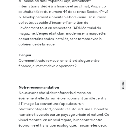
À l’occasion des Proparco Days, événement
international dédié à la finance et au climat, Proparco
souhaitait faire du numéro 44 de sa revue Secteur Privé
& Développement un véritable hors-série. Un numéro
collector, capable d’incarner l’ambition de
l’événement tout en respectant l’ADN éditorial du
magazine. L’enjeu était clair : moderniser la maquette,
casser certains codes installés, sans rompre avec la
cohérence de la revue.
L’enjeu
Comment traduire visuellement le dialogue entre
finance, climat et développement ?
PRINT
Notre recommandation
Nous avons choisi de renforcer la dimension
événementielle du numéro en donnant un rôle central
à l’image. La couverture s’appuie sur un
photomontage fort, construit autour d’une silhouette
humaine traversée par un paysage urbain et naturel. Ce
visuel raconte, en un seul regard, la rencontre entre
économie et transition écologique. Il incarne les deux