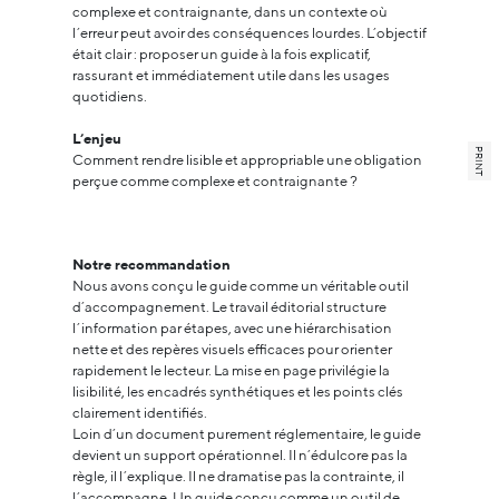
complexe et contraignante, dans un contexte où
l’erreur peut avoir des conséquences lourdes. L’objectif
était clair : proposer un guide à la fois explicatif,
rassurant et immédiatement utile dans les usages
quotidiens.
L’enjeu
PRINT
Comment rendre lisible et appropriable une obligation
perçue comme complexe et contraignante ?
Notre recommandation
Nous avons conçu le guide comme un véritable outil
d’accompagnement. Le travail éditorial structure
l’information par étapes, avec une hiérarchisation
nette et des repères visuels efficaces pour orienter
rapidement le lecteur. La mise en page privilégie la
lisibilité, les encadrés synthétiques et les points clés
clairement identifiés.
Loin d’un document purement réglementaire, le guide
devient un support opérationnel. Il n’édulcore pas la
règle, il l’explique. Il ne dramatise pas la contrainte, il
l’accompagne. Un guide conçu comme un outil de