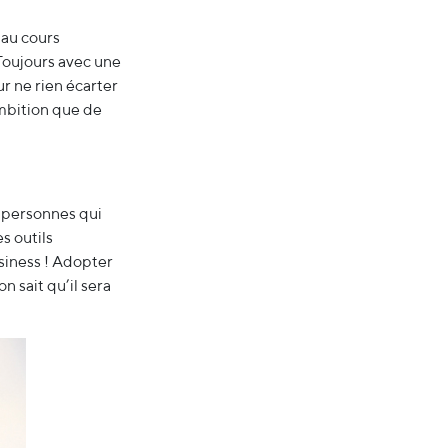
 au cours
. Toujours avec une
ur ne rien écarter
e ambition que de
s personnes qui
s outils
siness ! Adopter
n sait qu’il sera