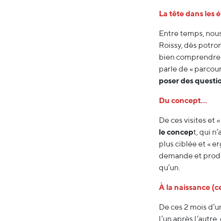
La tête dans les ét
Entre temps, nous
Roissy, dès potro
bien comprendre le
parle de « parcours
poser des questio
Du concept…
De ces visites et 
le concep
t, qui n
plus ciblée et « 
demande et produire
qu’un.
À la naissance (ce
De ces 2 mois d’
l’un après l’autre