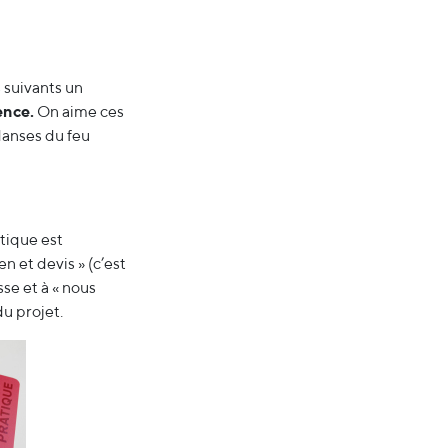
s suivants un
ence.
On aime ces
danses du feu
tique est
n et devis » (c’est
se et à « nous
du projet.