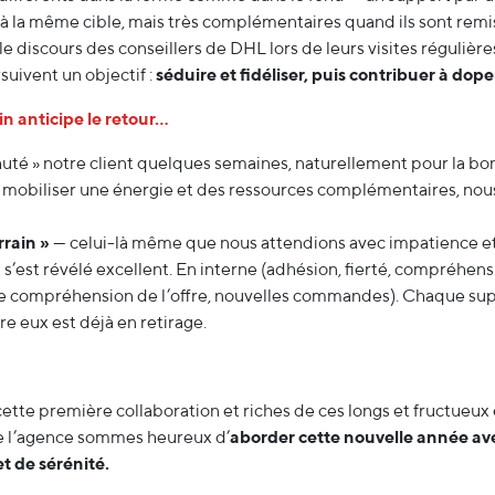
 à la même cible, mais très complémentaires quand ils sont remi
discours des conseillers de DHL lors de leurs visites régulières 
suivent un objectif :
séduire et fidéliser, puis contribuer à doper
in anticipe le retour…
huté » notre client quelques semaines, naturellement pour la b
mobiliser une énergie et des ressources complémentaires, nous
rrain »
— celui-là même que nous attendions avec impatience et
s’est révélé excellent. En interne (adhésion, fierté, compréhe
e compréhension de l’offre, nouvelles commandes). Chaque sup
tre eux est déjà en retirage.
 cette première collaboration et riches de ces longs et fructueu
e l’agence sommes heureux d’
aborder cette nouvelle année a
t de sérénité.