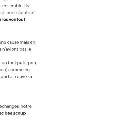
s ensemble. Ils
à leurs clients et
 les ventes !
onne cause mais en
 n’avions pas le
 un tout petit peu
nsion) comme en
port a trouvé sa
x échanges, notre
vec beaucoup