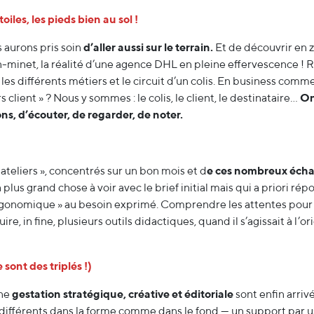
oiles, les pieds bien au sol !
 aurons pris soin
d’aller aussi sur le terrain.
Et de découvrir en z
n-minet, la réalité d’une agence DHL en pleine effervescence ! R
s différents métiers et le circuit d’un colis. En business comme
 client » ? Nous y sommes : le colis, le client, le destinataire…
On
ns, d’écouter, de regarder, de noter.
« ateliers », concentrés sur un bon mois et d
e ces nombreux écha
’a plus grand chose à voir avec le brief initial mais qui a priori ré
ergonomique » au besoin exprimé. Comprendre les attentes pour 
, in fine, plusieurs outils didactiques, quand il s’agissait à l’or
 sont des triplés !)
une
gestation stratégique, créative et éditoriale
sont enfin arriv
, différents dans la forme comme dans le fond — un support par u