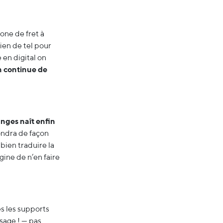
one de fret à
ien de tel pour
 en digital on
 continue de
nges naît enfin
pondra de façon
bien traduire la
igine de n’en faire
és les supports
sage ! — pas