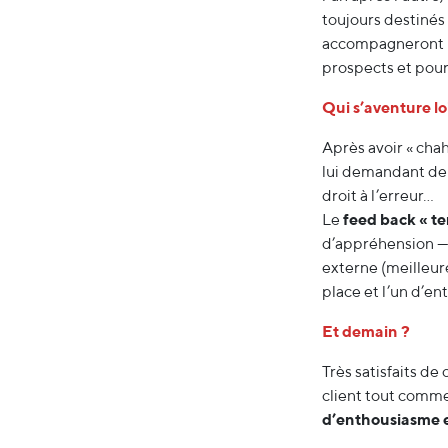
toujours destinés
accompagneront le 
prospects et pour
Qui s’aventure lo
Après avoir « cha
lui demandant de 
droit à l’erreur…
Le
feed back « te
d’appréhension — 
externe (meilleur
place et l’un d’en
Et demain ?
Très satisfaits de
client tout comm
d’enthousiasme e