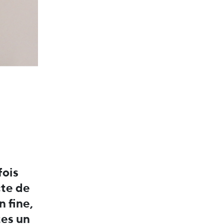
fois
cte de
n fine,
tes un