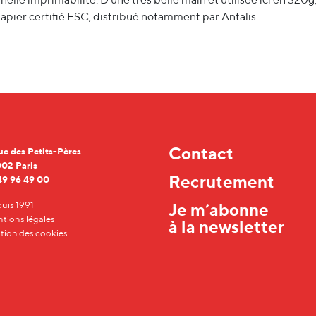
papier certifié FSC, distribué notamment par Antalis.
Contact
rue des Petits-Pères
02 Paris
Recrutement
49 96 49 00
uis 1991
Je m’abonne
tions légales
à la newsletter
tion des cookies