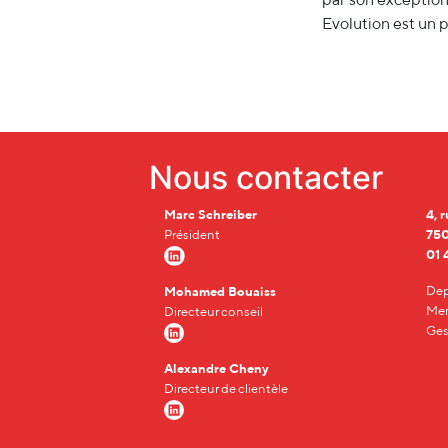
Evolution est un 
Nous contacter
Marc Schreiber
4, 
Président
750
01 
Dep
Mohamed Bouaiss
Men
Directeur conseil
Ges
Alexandre Cheny
Directeur de clientèle
RETOUR AUX ARTICLES
PARTAGER