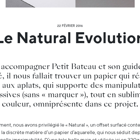
22 FÉVRIER 2016
Le Natural Evolutio
 accompagner Petit Bateau et son guide
, il nous fallait trouver un papier qui r
 aux aplats, qui supporte des manipula
sives (sans « marquer »), tout en subli
couleur, omniprésente dans ce projet.
ment, nous avons privilégié le « Natural », un offset surfacé co
la discrète matière d’un papier d’aquarelle, qui nous séduit dep
elle imprimabilité. D’une très belle main et utilisée ici en 320g,