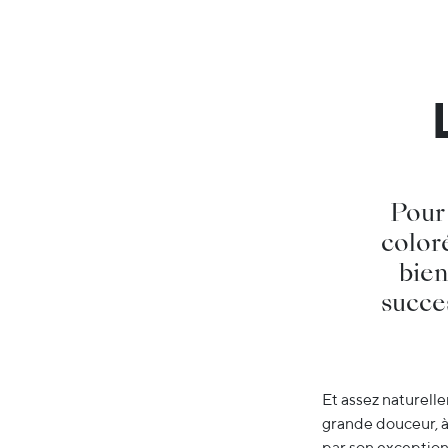
Pour
coloré
bien
succes
Et assez naturelle
grande douceur, à 
par son exceptionn