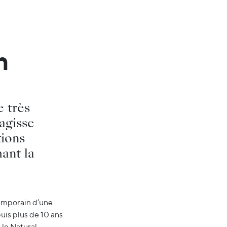
n
 très
éagisse
tions
mant la
ntemporain d’une
uis plus de 10 ans
 le Natural