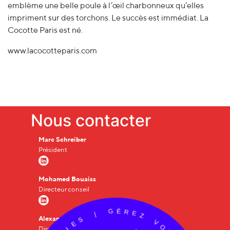
emblème une belle poule à l’œil charbonneux qu’elles
impriment sur des torchons. Le succès est immédiat. La
Cocotte Paris est né.
www.lacocotteparis.com
Nous contacter
Marc Schreiber
Président
Mohamed Bouaiss
Directeur conseil
É
G
R
E
|
Z
Alexandre Cheny
S
V
E
O
Directeur de clientèle
I